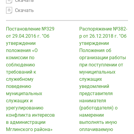
Скачать
Скачать
Постановление №329
Распоряжение №382-
от 29.04.2016 г. "Об
р от 26.12.2018 г. "Об
утверждении
утверждении
положения «О
Положения об
комиссии по
организации работы
соблюдению
при поступлении от
требований к
муниципальных
служебному
служащих
поведению
уведомлений
муниципальных
представителя
служащих и
нанимателя
урегулированию
(работодателя) о
конфликта интересов
намерении
в администрации
выполнять иную
Мглинского района»
оплачиваемую