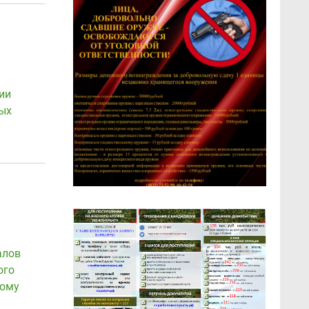
ии
ных
алов
ого
кому