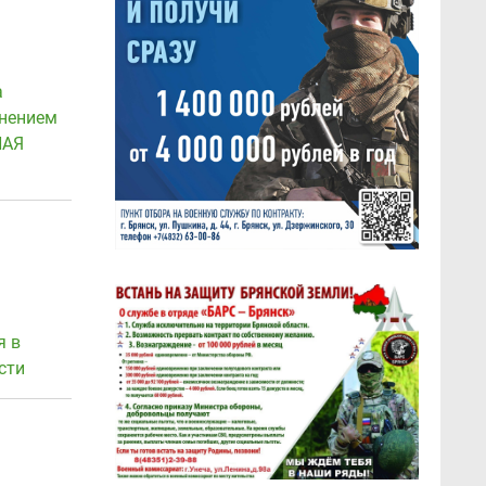
а
инением
НАЯ
я в
сти