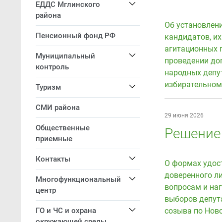
ЕДДС Мглинского
района
Об установлен
Пенсионный фонд РФ
кандидатов, и
агитационных 
Муниципальный
проведении до
контроль
народных депу
избирательном
Туризм
СМИ района
29 июня 2026
Общественные
Решение 
приемные
Контакты
О формах удос
доверенного л
Многофункциональный
вопросам и на
центр
выборов депут
ГО и ЧС и охрана
созыва по Нов
окружающей среды