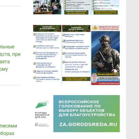
ельные
ств, при
вета
ому
дписями
ыборах