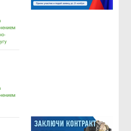
а
инением
но-
угу
а
инением