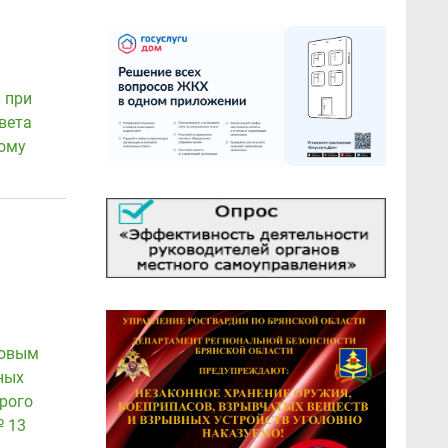
я
 при
вета
ому
совым
ных
рого
 13