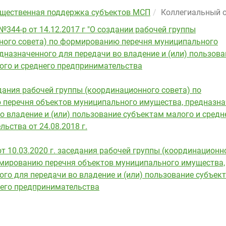
щественная поддержка субъектов МСП
Коллегиальный 
344-р от 14.12.2017 г "О создании рабочей группы
ного совета) по формированию перечня муниципального
назначенного для передачи во владение и (или) пользова
ого и среднего предпринимательства
дания рабочей группы (координационного совета) по
перечня объектов муниципального имущества, предназна
о владение и (или) пользование субъектам малого и средн
ьства от 24.08.2018 г.
т 10.03.2020 г. заседания рабочей группы (координационн
рмированию перечня объектов муниципального имущества,
го для передачи во владение и (или) пользование субъек
него предпринимательства