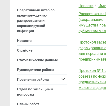
Новости
Иму
Оперативный штаб по
Распоряжение №
предупреждению
(координацион
распространения
имущества пред
коронавирусной
субъектам мал
инфекции
Новости
Протокол засе
формированию 
О районе
для передачи в
предпринимател
Статистические данные
Руководители района
Протокол № 1 о
совета) по фо
Поселения района
предназначенно
малого и сред
Отдел по жилищным
вопросам
Планы работ