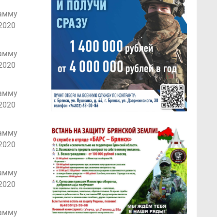
рамму
2020
рамму
2020
рамму
2020
рамму
2020
рамму
2020
рамму