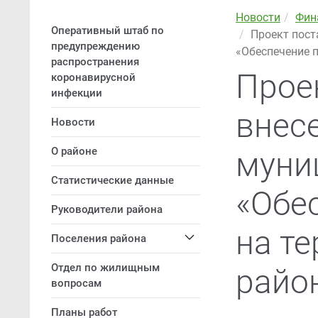
Новости
Фин
Оперативный штаб по
Проект пост
предупреждению
«Обеспечение п
распространения
Прое
коронавирусной
инфекции
внес
Новости
О районе
муни
Статистические данные
«Обе
Руководители района
на т
Поселения района
Отдел по жилищным
район
вопросам
Планы работ