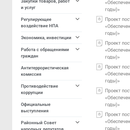
Закупки товаров, работ
«Обеспечен
и услуг
годы)»
Проект пос
Регулирующее
воздействие НПА
«Обеспечен
годы)»
Экономика, инвестиции
Проект пос
Работа с обращениями
«Обеспечен
граждан
годы)»
Проект пос
Антитеррористическая
«Обеспечен
комиссия
годы)»
Противодействие
Проект пос
коррупции
«Обеспечен
Официальные
годы)»
выступления
Проект пос
«Обеспечен
Районный Совет
годы)»
народных депутатов