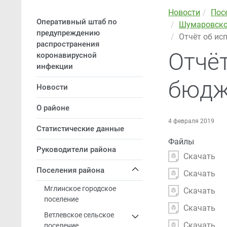
Новости
Пос
Оперативный штаб по
Шумаровское
предупреждению
Отчёт об ис
распространения
Отчё
коронавирусной
инфекции
бюдже
Новости
О районе
4 февраля 2019
Статистические данные
Файлы
Руководители района
Скачать
Поселения района
Скачать
Мглинское городское
Скачать
поселение
Скачать
Ветлевское сельское
Скачать
поселение